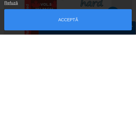
Refuză
ACCEPTĂ
Leave a message
Adaugă în coș
Binary Puzzles Hard vol. 5
$2.99